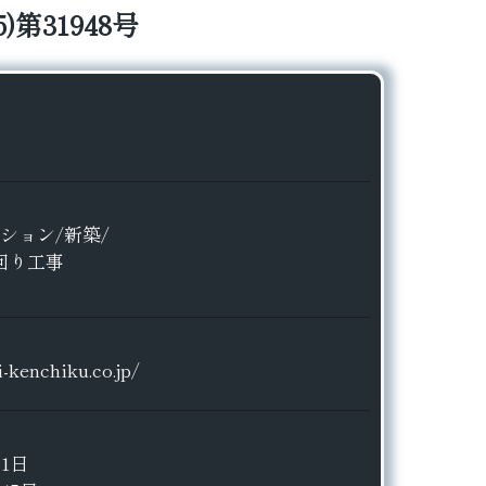
第31948号
ション/新築/
回り工事
-kenchiku.co.jp/
1日