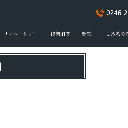
リノベーション
修繕補修
新築
ご成約の
内